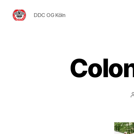
DDC OG Köln
DDC
OG
Köln
Colo