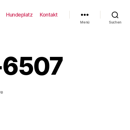
Hundeplatz
Kontakt
Menü
Suchen
-6507
zu
re
Coloniaschau23-
6507