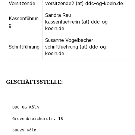
Vorsitzende
vorsitzende2 (at) ddc-og-koeln.de
Sandra Rau
Kassenführun
kassenfuehrerin (at) ddc-og-
g
koeln.de
Susanne Vogelbacher
Schriftführung
schriftfuehrung (at) ddc-og-
koeln.de
GESCHÄFTSSTELLE:
DDC OG Köln 
Grevenbroicherstr. 18
50829 Köln