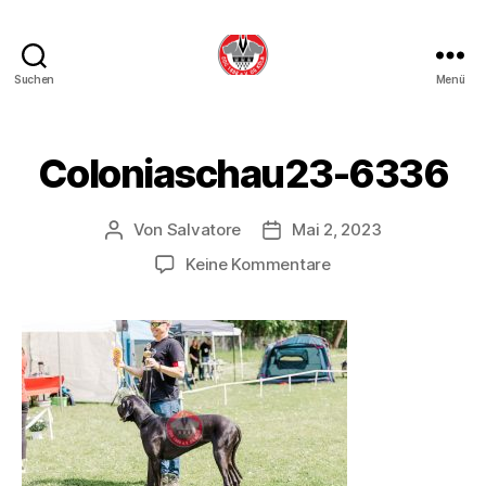
Suchen
Menü
DDC
OG
Köln
Coloniaschau23-6336
Von
Salvatore
Mai 2, 2023
Beitragsautor
Beitragsdatum
zu
Keine Kommentare
Coloniaschau23-
6336