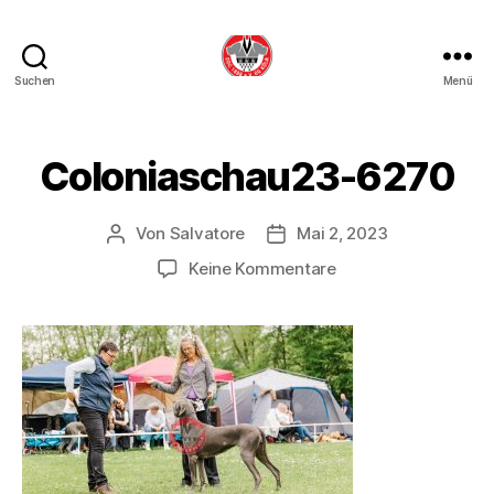
Suchen
Menü
DDC
OG
Köln
Coloniaschau23-6270
Von
Salvatore
Mai 2, 2023
Beitragsautor
Beitragsdatum
zu
Keine Kommentare
Coloniaschau23-
6270