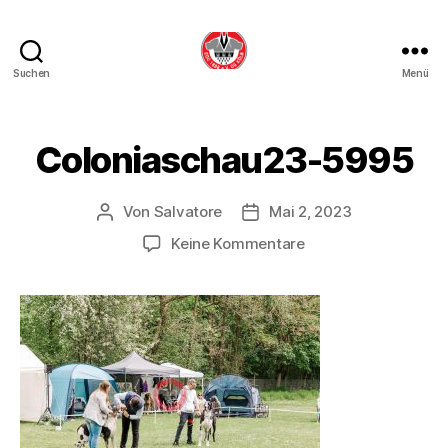
Suchen
Menü
DDC
OG
Köln
Coloniaschau23-5995
Von
Salvatore
Mai 2, 2023
Beitragsautor
Beitragsdatum
zu
Keine Kommentare
Coloniaschau23-
5995