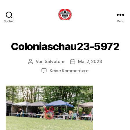
Suchen
Menü
DDC
OG
Köln
Coloniaschau23-5972
Von
Salvatore
Mai 2, 2023
Beitragsautor
Beitragsdatum
zu
Keine Kommentare
Coloniaschau23-
5972