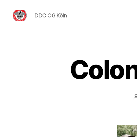
DDC OG Köln
DDC
OG
Köln
Colo