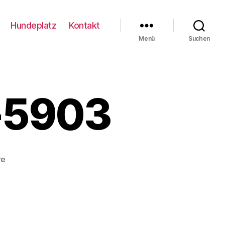
Hundeplatz
Kontakt
Menü
Suchen
-5903
zu
re
Coloniaschau23-
5903