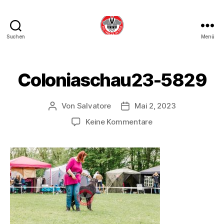
Suchen
Menü
DDC
OG
Köln
Coloniaschau23-5829
Von
Salvatore
Mai 2, 2023
Beitragsautor
Beitragsdatum
zu
Keine Kommentare
Coloniaschau23-
5829