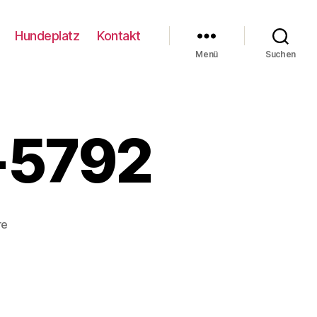
Hundeplatz
Kontakt
Menü
Suchen
-5792
zu
re
Coloniaschau23-
5792