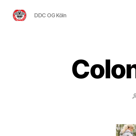
DDC OG Köln
DDC
OG
Köln
Colo