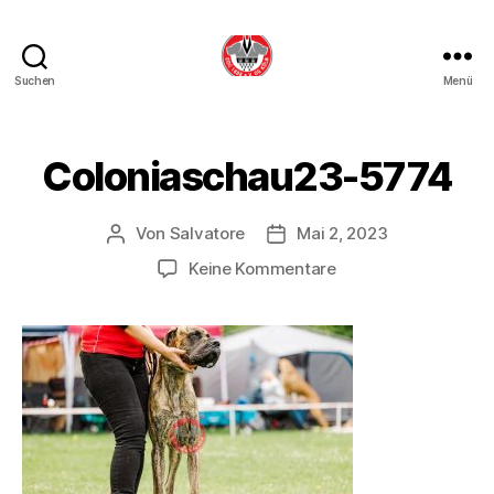
Suchen
Menü
DDC
OG
Köln
Coloniaschau23-5774
Von
Salvatore
Mai 2, 2023
Beitragsautor
Beitragsdatum
zu
Keine Kommentare
Coloniaschau23-
5774