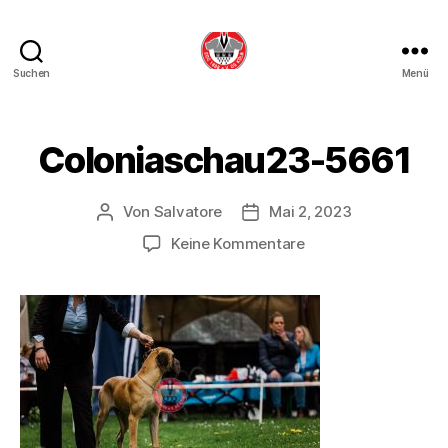
Suchen
Menü
DDC
OG
Köln
Coloniaschau23-5661
Von
Salvatore
Mai 2, 2023
Beitragsautor
Beitragsdatum
zu
Keine Kommentare
Coloniaschau23-
5661