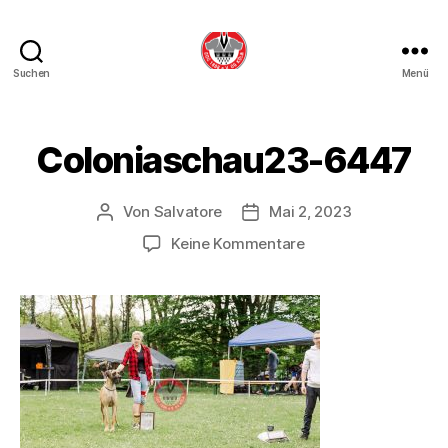
Suchen
Menü
DDC
OG
Köln
Coloniaschau23-6447
Von
Salvatore
Mai 2, 2023
Beitragsautor
Beitragsdatum
zu
Keine Kommentare
Coloniaschau23-
6447