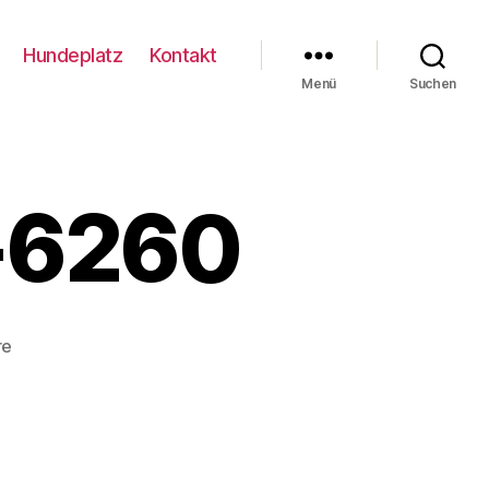
Hundeplatz
Kontakt
Menü
Suchen
-6260
zu
re
Coloniaschau23-
6260