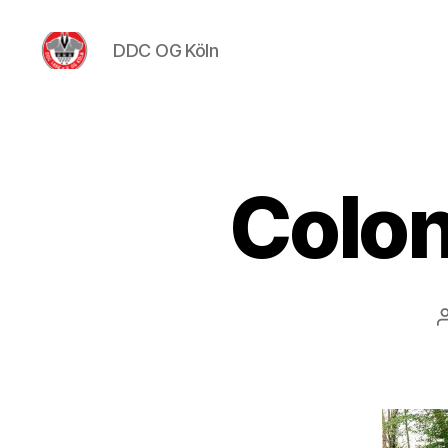
DDC OG Köln
DDC
OG
Köln
Colo