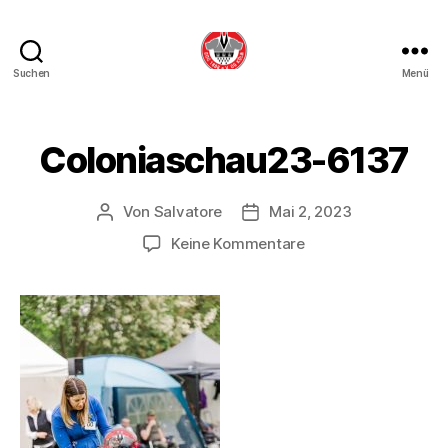
Suchen
Menü
DDC
OG
Köln
Coloniaschau23-6137
Von
Salvatore
Mai 2, 2023
Beitragsautor
Beitragsdatum
zu
Keine Kommentare
Coloniaschau23-
6137