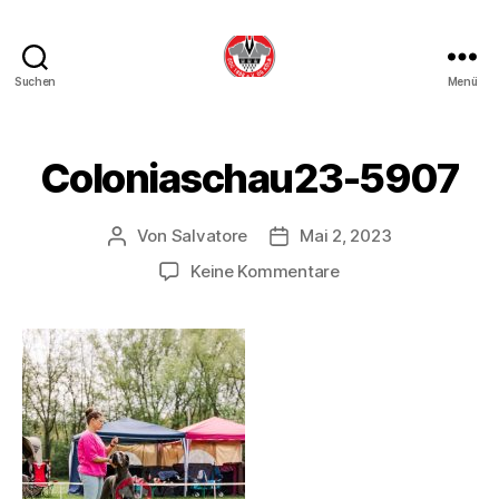
Suchen
Menü
DDC
OG
Köln
Coloniaschau23-5907
Von
Salvatore
Mai 2, 2023
Beitragsautor
Beitragsdatum
zu
Keine Kommentare
Coloniaschau23-
5907